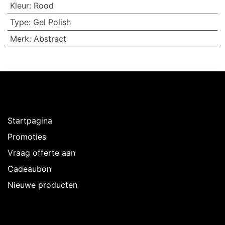
Kleur
:
Rood
Type
:
Gel Polish
Merk
:
Abstract
Ontdekken
Startpagina
Promoties
Vraag offerte aan
Cadeaubon
Nieuwe producten
Over Intermedi