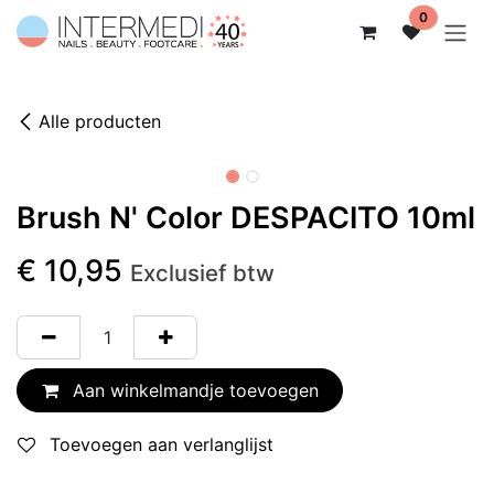
Overslaan naar inhoud
0
Alle producten
Brush N' Color DESPACITO 10ml
€
10,95
Exclusief btw
Aan winkelmandje toevoegen
Toevoegen aan verlanglijst