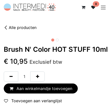
Overslaan naar inhoud
0
Alle producten
Niet op voorraad
Brush N' Color HOT STUFF 10ml
€
10,95
Exclusief btw
Aan winkelmandje toevoegen
Toevoegen aan verlanglijst