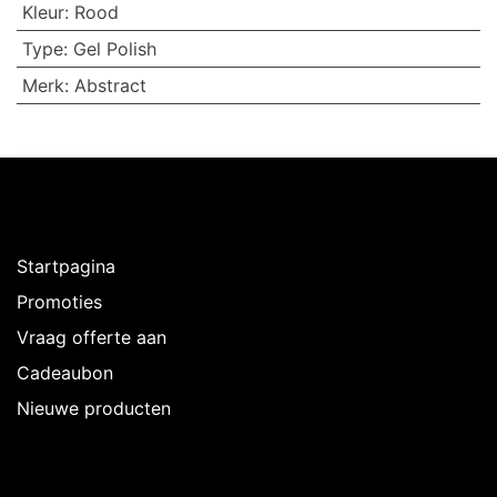
Kleur
:
Rood
Type
:
Gel Polish
Merk
:
Abstract
Ontdekken
Startpagina
Promoties
Vraag offerte aan
Cadeaubon
Nieuwe producten
Over Intermedi