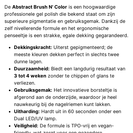
De
Abstract Brush N' Color
is een hoogwaardige
professionele gel polish die bekend staat om zijn
superieure pigmentatie en gebruiksgemak. Dankzij de
zelf nivellerende formule en het ergonomische
penseeltje is een strakke, egale dekking gegarandeerd.
Dekkingskracht:
Uiterst gepigmenteerd; de
meeste kleuren dekken perfect in slechts twee
dunne lagen.
Duurzaamheid:
Biedt een langdurig resultaat van
3 tot 4 weken
zonder te chippen of glans te
verliezen.
Gebruiksgemak:
Het innovatieve borsteltje is
afgerond aan de onderzijde, waardoor je heel
nauwkeurig bij de nagelriemen kunt lakken.
Uitharding:
Hardt uit in 60 seconden onder een
Dual LED/UV lamp.
Veiligheid:
De formule is TPO-vrij en vegan-
friendly, wat zorgt voor een gezondere