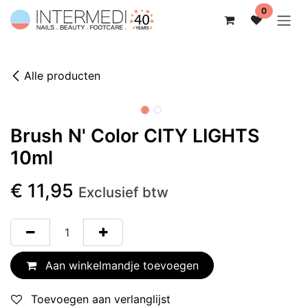
Overslaan naar inhoud
0
Alle producten
Niet op voorraad
Brush N' Color CITY LIGHTS
10ml
€
11,95
Exclusief btw
Aan winkelmandje toevoegen
Toevoegen aan verlanglijst