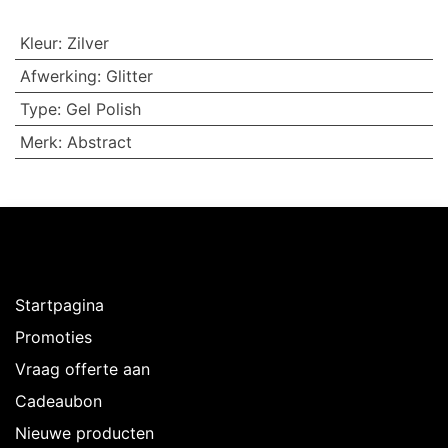
Kleur
:
Zilver
Afwerking
:
Glitter
Type
:
Gel Polish
Merk
:
Abstract
Ontdekken
Startpagina
Promoties
Vraag offerte aan
Cadeaubon
Nieuwe producten