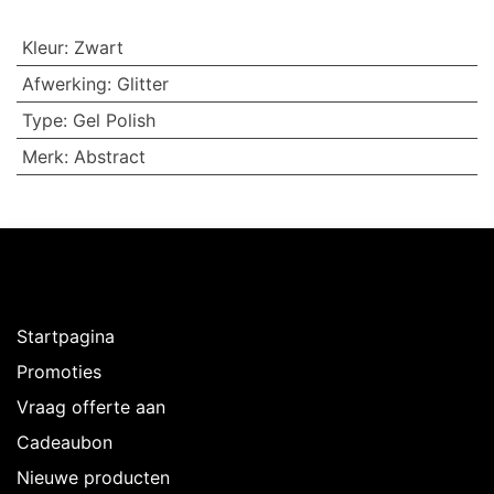
Kleur
:
Zwart
Afwerking
:
Glitter
Type
:
Gel Polish
Merk
:
Abstract
Ontdekken
Startpagina
Promoties
Vraag offerte aan
Cadeaubon
Nieuwe producten