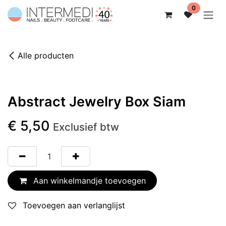
Overslaan naar inhoud
0
Alle producten
Abstract Jewelry Box Siam
€
5,50
Exclusief btw
Aan winkelmandje toevoegen
Toevoegen aan verlanglijst