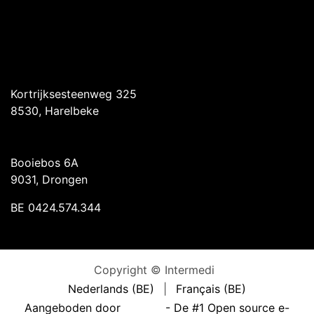
Intermedi Harelbeke
Kortrijksesteenweg 325
8530, Harelbeke
Intermedi Drongen
Booiebos 6A
9031, Drongen
BE 0424.574.344
Copyright © Intermedi
Nederlands (BE)
|
Français (BE)
Aangeboden door
- De #1
Open source e-