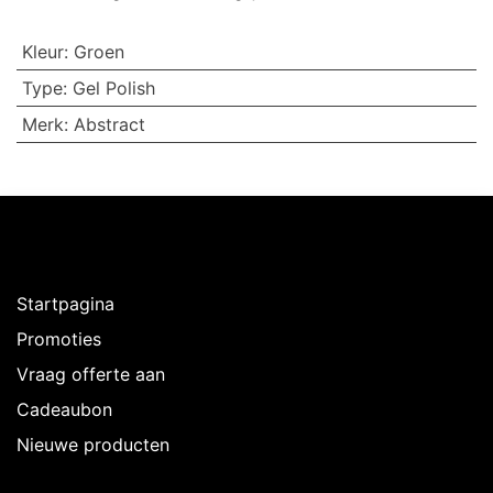
Kleur
:
Groen
Type
:
Gel Polish
Merk
:
Abstract
Ontdekken
Startpagina
Promoties
Vraag offerte aan
Cadeaubon
Nieuwe producten