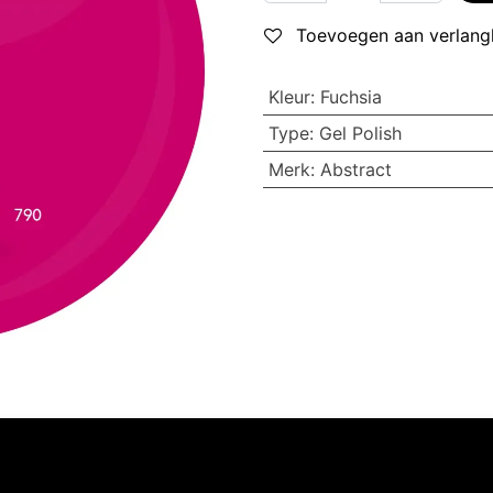
Toevoegen aan verlangl
Kleur
:
Fuchsia
Type
:
Gel Polish
Merk
:
Abstract
Volg ons
Neem contact op