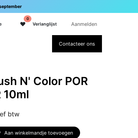
5 september
0
Aanmelden
e
Verlanglijst
adeaubon
Over Intermedi
Contacteer ons
ush N' Color POR
 10ml
ief btw
Aan winkelmandje toevoegen