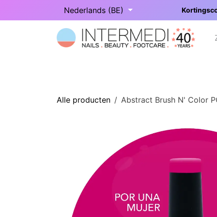
Overslaan naar inhoud
Nederlands (BE)
Kortingsco
Startpagina
Onze categorieën
Alle producten
Abstract Brush N' Color