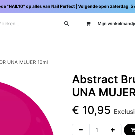
de "NAIL10" op alles van Nail Perfect | Volgende open zaterdag: 
Mijn wi
nkelmandj
Promoties
Opleidingen
Schoolpakketten
C
 POR UNA MUJER 10ml
Abstract Br
UNA MUJER
€
10,95
Exclus