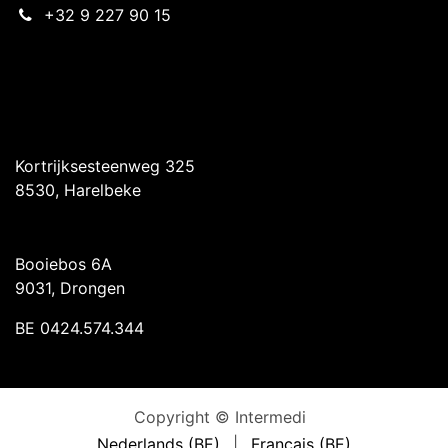
+32 9 227 90 15
Intermedi Harelbeke
Kortrijksesteenweg 325
8530, Harelbeke
Intermedi Drongen
Booiebos 6A
9031, Drongen
BE 0424.574.344
Copyright © Intermedi
Nederlands (BE)
|
Français (BE)