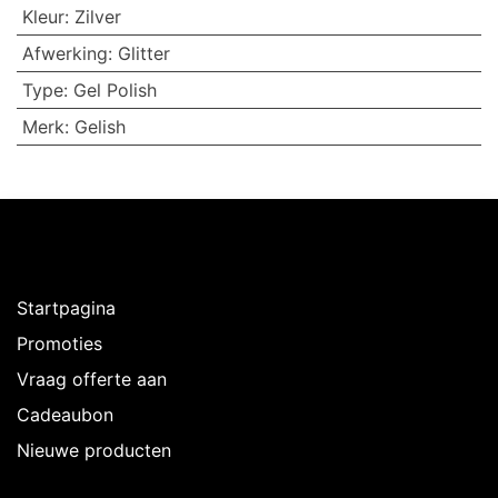
Kleur
:
Zilver
Afwerking
:
Glitter
Type
:
Gel Polish
Merk
:
Gelish
Ontdekken
Startpagina
Promoties
Vraag offerte aan
Cadeaubon
Nieuwe producten