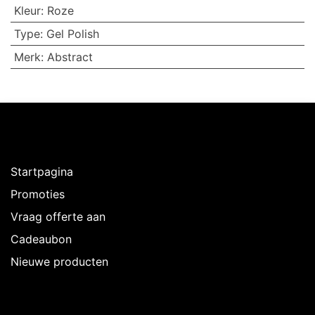
Kleur
:
Roze
Type
:
Gel Polish
Merk
:
Abstract
Ontdekken
Startpagina
Promoties
Vraag offerte aan
Cadeaubon
Nieuwe producten
Over Intermedi