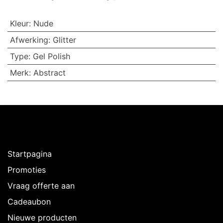
Kleur
:
Nude
Afwerking
:
Glitter
Type
:
Gel Polish
Merk
:
Abstract
Ontdekken
Startpagina
Promoties
Vraag offerte aan
Cadeaubon
Nieuwe producten