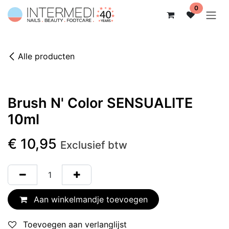
Overslaan naar inhoud
0
Alle producten
Brush N' Color SENSUALITE
10ml
€
10,95
Exclusief btw
Aan winkelmandje toevoegen
Toevoegen aan verlanglijst