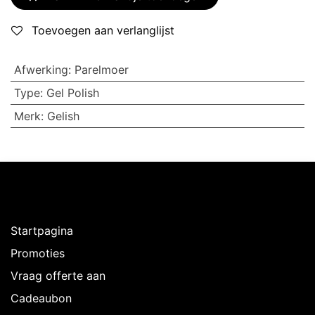
Toevoegen aan verlanglijst
Afwerking
:
Parelmoer
Type
:
Gel Polish
Merk
:
Gelish
Ontdekken
Startpagina
Promoties
Vraag offerte aan
Cadeaubon