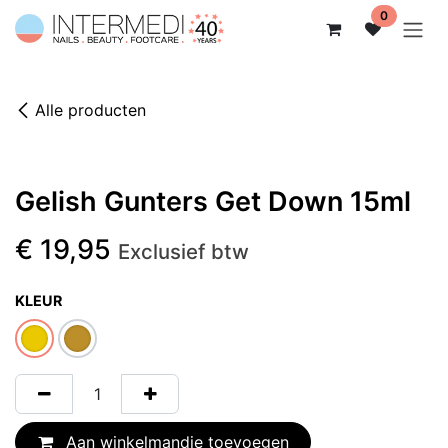
Overslaan naar inhoud
0
Alle producten
Gelish Gunters Get Down 15ml
€
19,95
Exclusief btw
KLEUR
Aan winkelmandje toevoegen