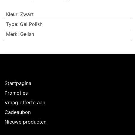
Kleur
:
Zwart
Type
:
Gel Polish
Merk
:
Gelish
Ontdekken
Startpagina
Promoties
Vraag offerte aan
Cadeaubon
Nieuwe producten