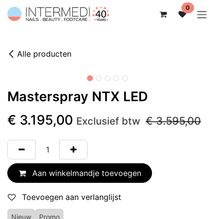
Overslaan naar inhoud
0
Alle producten
Niet op voorraad
Masterspray NTX LED
€
3.195,00
€
3.595,00
Exclusief btw
Aan winkelmandje toevoegen
Toevoegen aan verlanglijst
Nieuw
Promo