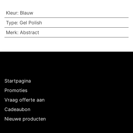
Kleur
:
Blauw
Type
:
Gel Polish
Merk
:
Abstract
Ontdekken
Startpagina
Promoties
Vraag offerte aan
Cadeaubon
Nieuwe producten