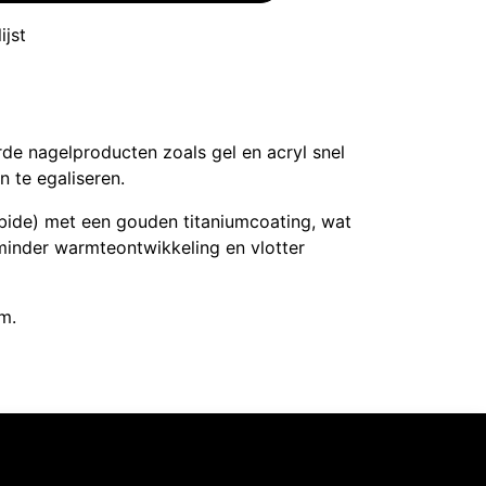
ijst
e nagelproducten zoals gel en acryl snel
n te egaliseren.
ide) met een gouden titaniumcoating, wat
inder warmteontwikkeling en vlotter
m.
Intermedi Harelbeke