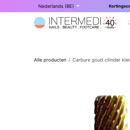
Overslaan naar inhoud
Nederlands (BE)
Kortingsco
Startpagina
Onze categorieën
Alle producten
Carbure goud cilinder kl