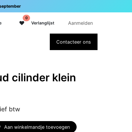
5 september
0
Aanmelden
e
Verlanglijst
adeaubon
Over Intermedi
Contacteer ons
 cilinder klein
ief btw
Aan winkelmandje toevoegen