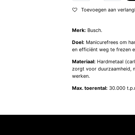
Toevoegen aan verlangl
Merk:
Busch.
Doel:
Manicurefrees om hard
en efficiënt weg te frezen e
Materiaal:
Hardmetaal (carb
zorgt voor duurzaamheid, m
werken.
Max. toerental:
30.000 t.p.
Volg ons
Neem contact op