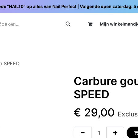
de "NAIL10" op alles van Nail Perfect | Volgende open zaterdag: 
Mijn wi
nkelmandj
Promoties
Opleidingen
Schoolpakketten
C
ein SPEED
Carbure goud
SPEED
€
29,00
Exclus