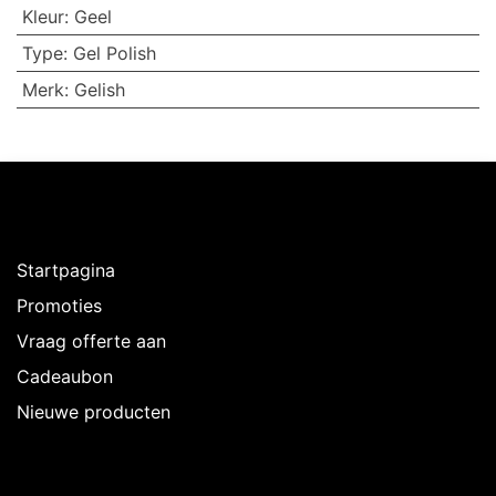
Kleur
:
Geel
Type
:
Gel Polish
Merk
:
Gelish
Ontdekken
Startpagina
Promoties
Vraag offerte aan
Cadeaubon
Nieuwe producten
Over Intermedi