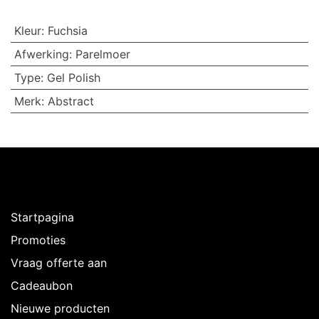
Kleur
:
Fuchsia
Afwerking
:
Parelmoer
Type
:
Gel Polish
Merk
:
Abstract
Ontdekken
Startpagina
Promoties
Vraag offerte aan
Cadeaubon
Nieuwe producten