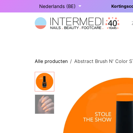
Overslaan naar inhoud
Nederlands (BE)
Kortingsco
Startpagina
Onze categorieën
Alle producten
Abstract Brush N' Color