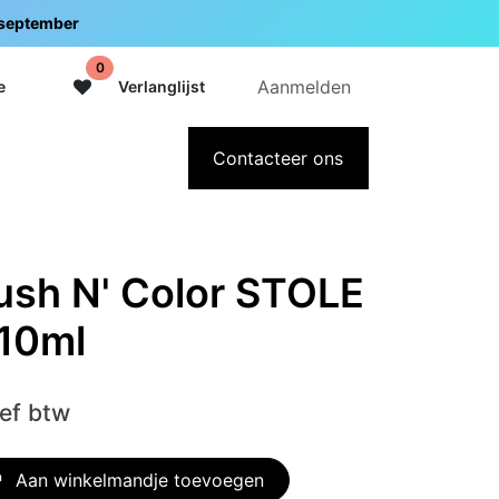
5 september
0
Aanmelden
e
Verlanglijst
adeaubon
Over Intermedi
Contacteer ons
ush N' Color STOLE
10ml
ief btw
Aan winkelmandje toevoegen