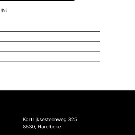
ijst
Intermedi Harelbeke
Kortrijksesteenweg 325
8530, Harelbeke