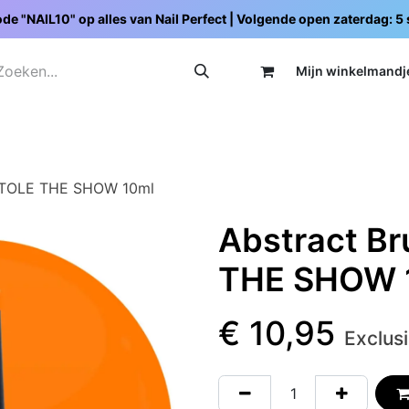
de "NAIL10" op alles van Nail Perfect | Volgende open zaterdag: 
Mijn wi
nkelmandj
Promoties
Opleidingen
Schoolpakketten
C
 STOLE THE SHOW 10ml
Abstract Br
THE SHOW 
€
10,95
Exclus