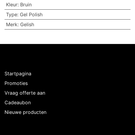
Kleur
:
Bruin
Type
:
Gel Polish
Merk
:
Gelish
Ontdekken
Startpagina
Promoties
Vraag offerte aan
Cadeaubon
Nieuwe producten
Over Intermedi