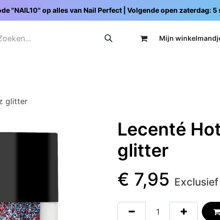
de "NAIL10" op alles van Nail Perfect | Volgende open zaterdag: 
Mijn wi
nkelmandj
Promoties
Opleidingen
Schoolpakketten
C
 glitter
Lecenté Hot 
glitter
€
7,95
Exclusief