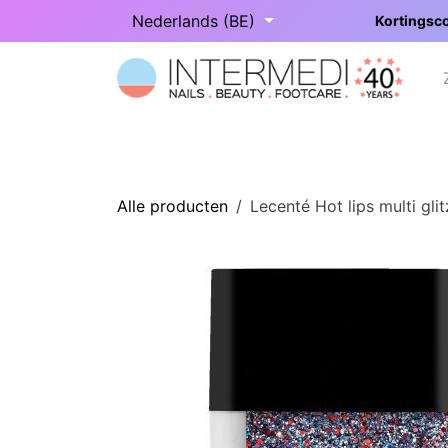
Overslaan naar inhoud
Nederlands (BE)
Kortingsco
Startpagina
Onze categorieën
Alle producten
Lecenté Hot lips multi glitz