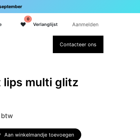
5 september
0
Aanmelden
e
Verlanglijst
adeaubon
Over Intermedi
Contacteer ons
lips multi glitz
 btw
Aan winkelmandje toevoegen