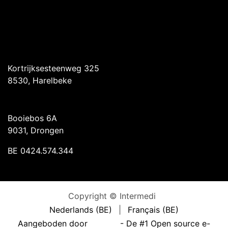
Intermedi Harelbeke
Kortrijksesteenweg 325
8530, Harelbeke
Intermedi Drongen
Booiebos 6A
9031, Drongen
BE 0424.574.344
Copyright © Intermedi
Nederlands (BE)
|
Français (BE)
Aangeboden door
- De #1
Open source e-