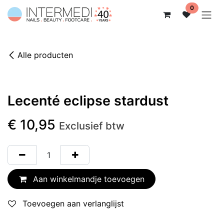
Overslaan naar inhoud
0
Alle producten
Lecenté eclipse stardust
€
10,95
Exclusief btw
Aan winkelmandje toevoegen
Toevoegen aan verlanglijst