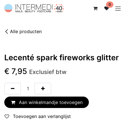
Overslaan naar inhoud
0
Alle producten
Lecenté spark fireworks glitter
€
7,95
Exclusief btw
Aan winkelmandje toevoegen
Toevoegen aan verlanglijst