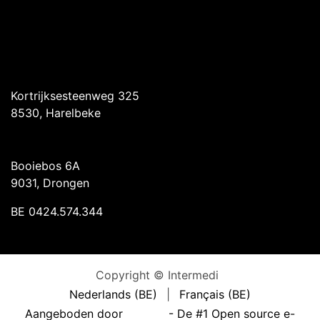
Intermedi Harelbeke
Kortrijksesteenweg 325
8530, Harelbeke
Intermedi Drongen
Booiebos 6A
9031, Drongen
BE 0424.574.344
Copyright © Intermedi
Nederlands (BE)
|
Français (BE)
Aangeboden door
- De #1
Open source e-