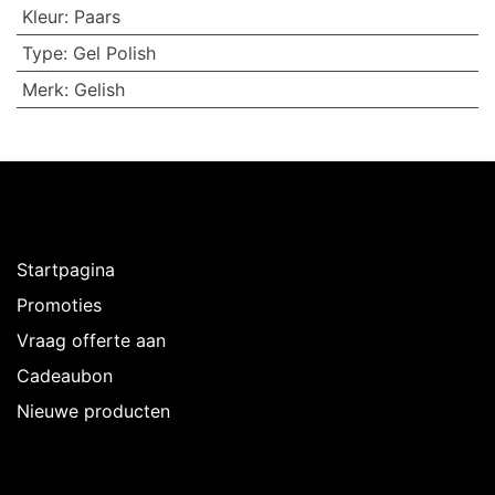
Kleur
:
Paars
Type
:
Gel Polish
Merk
:
Gelish
Ontdekken
Startpagina
Promoties
Vraag offerte aan
Cadeaubon
Nieuwe producten
Over Intermedi