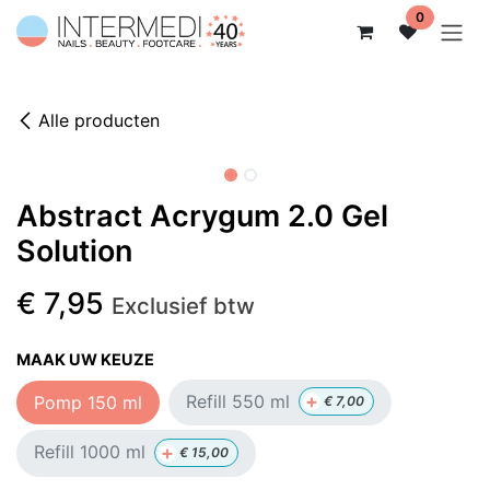
Overslaan naar inhoud
0
Alle producten
Abstract Acrygum 2.0 Gel
Solution
€
7,95
Exclusief btw
MAAK UW KEUZE
+
Refill 550 ml
Pomp 150 ml
€
7,00
+
Refill 1000 ml
€
15,00