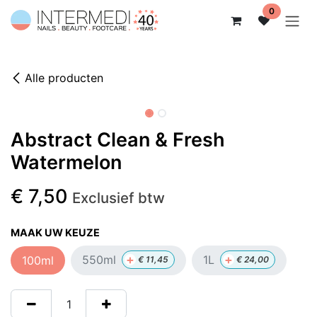
Overslaan naar inhoud
0
Alle producten
Abstract Clean & Fresh
Watermelon
€
7,50
Exclusief btw
MAAK UW KEUZE
+
+
550ml
1L
100ml
€
11,45
€
24,00