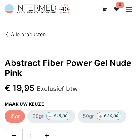
Overslaan naar inhoud
0
Alle producten
Abstract Fiber Power Gel Nude
Pink
€
19,95
Exclusief btw
MAAK UW KEUZE
+
+
30gr
50gr
15gr
€
15,00
€
30,00