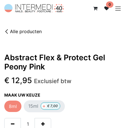
Overslaan naar inhoud
0
Alle producten
Abstract Flex & Protect Gel
Peony Pink
€
12,95
Exclusief btw
MAAK UW KEUZE
+
15ml
8ml
€
7,00