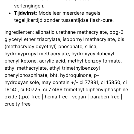
verlengingen.
Tijdwinst:
Modelleer meerdere nagels
tegelijkertijd zonder tussentijdse flash-cure.
Ingrediënten: aliphatic urethane methacrylate, ppg-3
glyceryl ether triacrylate, isobornyl methacrylate, bis
(methacryloyloxyethyl) phosphate, silica,
hydroxypropyl methacrylate, hydroxycyclohexyl
phenyl ketone, acrylic acid, methyl benzoylformate,
ethyl methacrylate, ethyl trimethylbenzoyl
phenylphosphinate, bht, hydroquinone, p-
hydroxyanisole, may contain +/- ci 77891, ci 15850, ci
19140, ci 60725, ci 77499 trimethyl diphenylphosphine
oxide (tpo) free | hema free | vegan | paraben free |
cruelty free