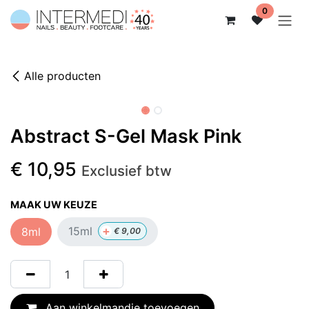
Overslaan naar inhoud
0
Alle producten
Abstract S-Gel Mask Pink
€
10,95
Exclusief btw
MAAK UW KEUZE
+
15ml
8ml
€
9,00
Aan winkelmandje toevoegen