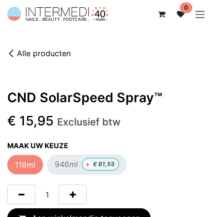
Overslaan naar inhoud
0
Alle producten
CND SolarSpeed Spray™
€
15,95
Exclusief btw
MAAK UW KEUZE
+
946ml
118ml
€
61,55