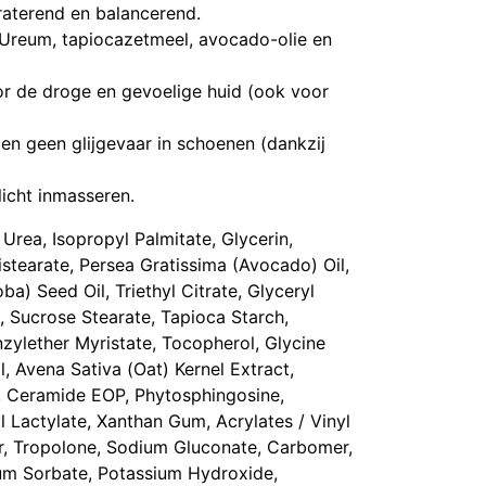
raterend en balancerend.
Ureum, tapiocazetmeel, avocado-olie en
r de droge en gevoelige huid (ook voor
en geen glijgevaar in schoenen (dankzij
licht inmasseren.
 Urea, Isopropyl Palmitate, Glycerin,
stearate, Persea Gratissima (Avocado) Oil,
a) Seed Oil, Triethyl Citrate, Glyceryl
e, Sucrose Stearate, Tapioca Starch,
ylether Myristate, Tocopherol, Glycine
l, Avena Sativa (Oat) Kernel Extract,
 Ceramide EOP, Phytosphingosine,
 Lactylate, Xanthan Gum, Acrylates / Vinyl
, Tropolone, Sodium Gluconate, Carbomer,
ium Sorbate, Potassium Hydroxide,