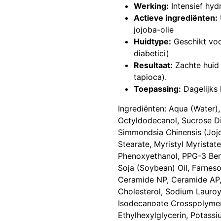
Werking:
Intensief hyd
Actieve ingrediënten:
jojoba-olie
Huidtype:
Geschikt voo
diabetici)
Resultaat:
Zachte huid 
tapioca).
Toepassing:
Dagelijks 
Ingrediënten: Aqua (Water),
Octyldodecanol, Sucrose Di
Simmondsia Chinensis (Jojob
Stearate, Myristyl Myristat
Phenoxyethanol, PPG-3 Benz
Soja (Soybean) Oil, Farneso
Ceramide NP, Ceramide AP,
Cholesterol, Sodium Lauroyl
Isodecanoate Crosspolymer
Ethylhexylglycerin, Potass