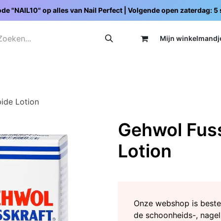
de "NAIL10" op alles van Nail Perfect | Volgende open zaterdag: 
Mijn wi
nkelmandj
Promoties
Opleidingen
Schoolpakketten
C
ide Lotion
Gehwol Fuss
Lotion
Onze webshop is beste
de schoonheids-, nagel