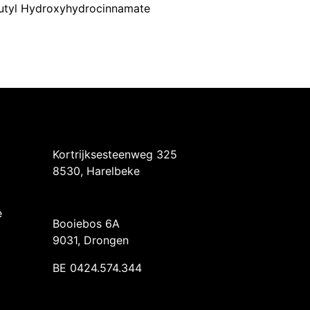
-butyl Hydroxyhydrocinnamate
Intermedi Harelbeke
Kortrijksesteenweg 325
8530, Harelbeke
Intermedi Drongen
e
Booiebos 6A
9031, Drongen
BE 0424.574.344