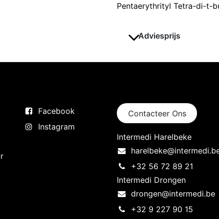
Pentaerythrityl Tetra-di-t
Adviesprijs
Volg ons
Neem contact op
Facebook
Contacteer Ons
Instagram
Intermedi Harelbeke
harelbeke@intermedi.b
r
+32 56 72 89 21
Intermedi Drongen
drongen@intermedi.be
+32 9 227 90 15