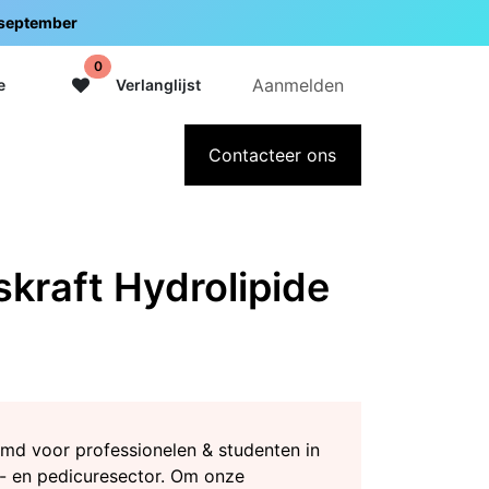
5 september
0
Aanmelden
e
Verlanglijst
adeaubon
Over Intermedi
Contacteer ons
kraft Hydrolipide
md voor professionelen & studenten in
- en pedicuresector. Om onze