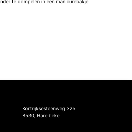
onder te dompelen in een manicurebakje.
Intermedi Harelbeke
Kortrijksesteenweg 325
8530, Harelbeke
Intermedi Drongen