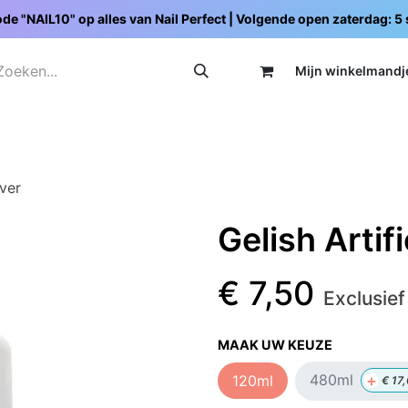
de "NAIL10" op alles van Nail Perfect | Volgende open zaterdag: 
Mijn wi
nkelmandj
Promoties
Opleidingen
Schoolpakketten
C
over
Gelish Artif
€
7,50
Exclusief
MAAK UW KEUZE
+
480ml
120ml
€
17