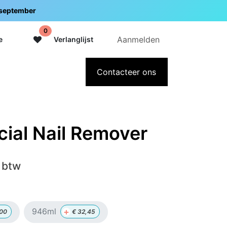
5 september
0
Aanmelden
e
Verlanglijst
adeaubon
Over Intermedi
Contacteer ons
icial Nail Remover
 btw
+
946ml
,00
€
32,45