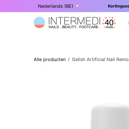
Overslaan naar inhoud
Nederlands (BE)
Kortingsco
Startpagina
Onze categorieën
Alle producten
Gelish Artificial Nail Rem