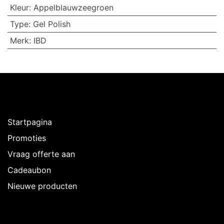
Kleur
:
Appelblauwzeegroen
Type
:
Gel Polish
Merk
:
IBD
Ontdekken
Startpagina
Promoties
Vraag offerte aan
Cadeaubon
Nieuwe producten
Over Intermedi