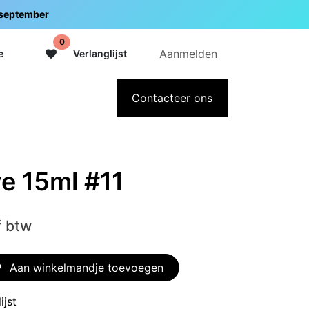
5 september
0
Aanmelden
e
Verlanglijst
adeaubon
Over Intermedi
Contacteer ons
e 15ml #11
f btw
Aan winkelmandje toevoegen
ijst