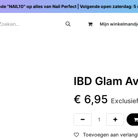
de "NAIL10" op alles van Nail Perfect | Volgende open zaterdag: 
Mijn wi
nkelmandj
Promoties
Opleidingen
Schoolpakketten
C
IBD Glam Av
€
6,95
Exclusie
Toevoegen aan verlangl