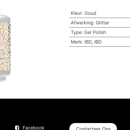
Kleur
:
Goud
Afwerking
:
Glitter
Type
:
Gel Polish
Merk
:
IBD
,
IBD
Volg ons
Neem contact op
Facebook
Contacteer Ons