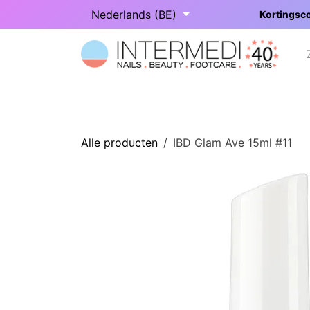
Overslaan naar inhoud
Nederlands (BE)
Kortingsco
Startpagina
Onze categorieën
Alle producten
IBD Glam Ave 15ml #11