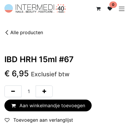
Overslaan naar inhoud
0
Alle producten
IBD HRH 15ml #67
€
6,95
Exclusief btw
Aan winkelmandje toevoegen
Toevoegen aan verlanglijst