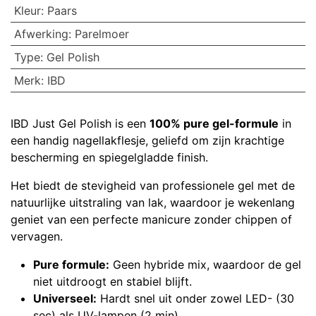
Kleur
:
Paars
Afwerking
:
Parelmoer
Type
:
Gel Polish
Merk
:
IBD
IBD Just Gel Polish is een
100% pure gel-formule
in
een handig nagellakflesje, geliefd om zijn krachtige
bescherming en spiegelgladde finish.
Het biedt de stevigheid van professionele gel met de
natuurlijke uitstraling van lak, waardoor je wekenlang
geniet van een perfecte manicure zonder chippen of
vervagen.
Pure formule:
Geen hybride mix, waardoor de gel
niet uitdroogt en stabiel blijft.
Universeel:
Hardt snel uit onder zowel LED- (30
sec) als UV-lampen (2 min).