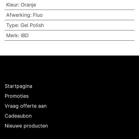
Kleur
:
Oranje
Afwerking
:
Fluo
Type
:
Gel Polish
Merk
:
IBD
Ontdekken
Startpagina
Promoties
Vraag offerte aan
Cadeaubon
Nieuwe producten