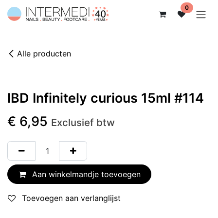
Overslaan naar inhoud
0
Alle producten
IBD Infinitely curious 15ml #114
€
6,95
Exclusief btw
Aan winkelmandje toevoegen
Toevoegen aan verlanglijst