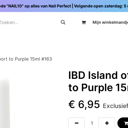
de "NAIL10" op alles van Nail Perfect | Volgende open zaterdag: 
Mijn wi
nkelmandj
Promoties
Opleidingen
Schoolpakketten
C
port to Purple 15ml #163
IBD Island 
to Purple 1
€
6,95
Exclusie