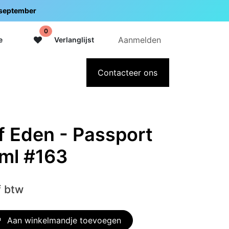
5 september
0
Aanmelden
e
Verlanglijst
adeaubon
Over Intermedi
Contacteer ons
of Eden - Passport
5ml #163
f btw
Aan winkelmandje toevoegen