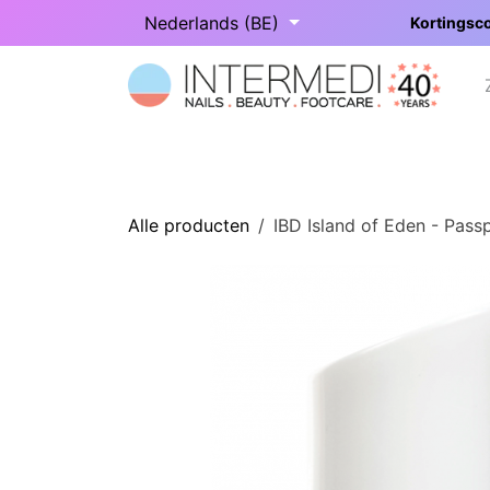
Overslaan naar inhoud
Nederlands (BE)
Kortingsco
Startpagina
Onze categorieën
Alle producten
IBD Island of Eden - Pass