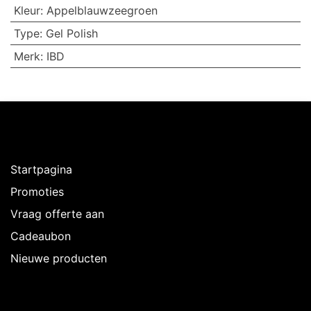
Kleur
:
Appelblauwzeegroen
Type
:
Gel Polish
Merk
:
IBD
Ontdekken
Startpagina
Promoties
Vraag offerte aan
Cadeaubon
Nieuwe producten
Over Intermedi