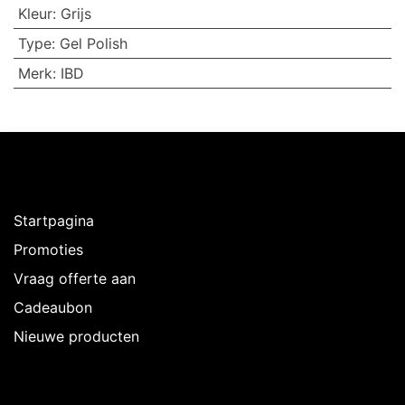
Kleur
:
Grijs
Type
:
Gel Polish
Merk
:
IBD
Ontdekken
Startpagina
Promoties
Vraag offerte aan
Cadeaubon
Nieuwe producten
Over Intermedi