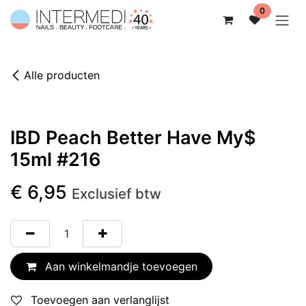
Overslaan naar inhoud
0
Alle producten
IBD Peach Better Have My$
15ml #216
€
6,95
Exclusief btw
Aan winkelmandje toevoegen
Toevoegen aan verlanglijst