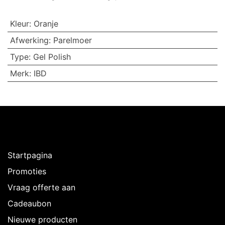
Kleur
:
Oranje
Afwerking
:
Parelmoer
Type
:
Gel Polish
Merk
:
IBD
Ontdekken
Startpagina
Promoties
Vraag offerte aan
Cadeaubon
Nieuwe producten