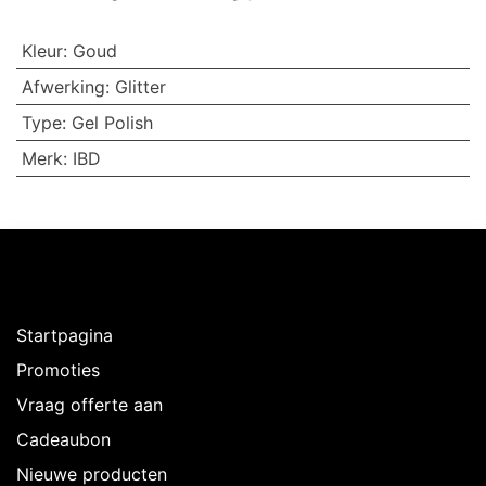
Kleur
:
Goud
Afwerking
:
Glitter
Type
:
Gel Polish
Merk
:
IBD
Ontdekken
Startpagina
Promoties
Vraag offerte aan
Cadeaubon
Nieuwe producten