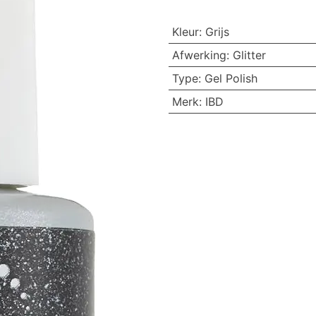
Kleur
:
Grijs
Afwerking
:
Glitter
Type
:
Gel Polish
Merk
:
IBD