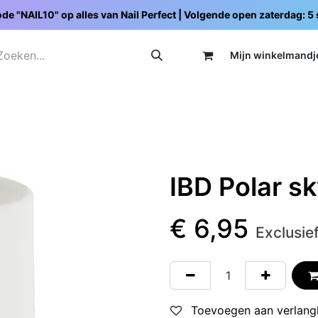
de "NAIL10" op alles van Nail Perfect | Volgende open zaterdag: 
Mijn wi
nkelmandj
Promoties
Opleidingen
Schoolpakketten
C
IBD Polar s
€
6,95
Exclusie
Toevoegen aan verlangl