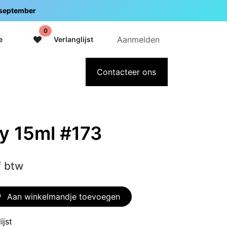
5 september
0
Aanmelden
e
Verlanglijst
adeaubon
Over Intermedi
Contacteer ons
ky 15ml #173
f btw
Aan winkelmandje toevoegen
ijst