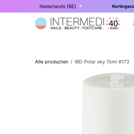
Overslaan naar inhoud
Nederlands (BE)
Kortingsco
Startpagina
Onze categorieën
Alle producten
IBD Polar sky 15ml #173