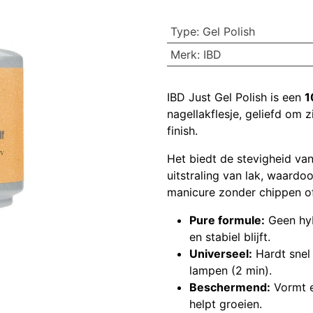
Type
:
Gel Polish
Merk
:
IBD
IBD Just Gel Polish is een
1
nagellakflesje, geliefd om 
finish.
Het biedt de stevigheid van
uitstraling van lak, waardo
manicure zonder chippen o
Pure formule:
Geen hyb
en stabiel blijft.
Universeel:
Hardt snel 
lampen (2 min).
Beschermend:
Vormt ee
helpt groeien.