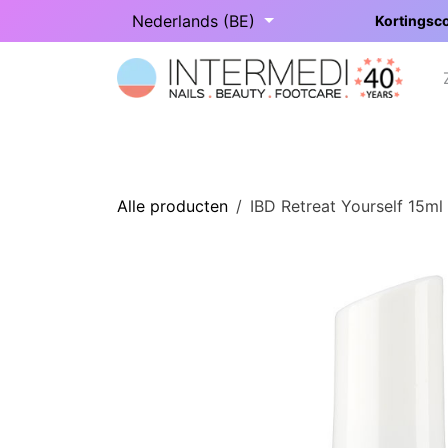
Overslaan naar inhoud
Nederlands (BE)
Kortingsco
Startpagina
Onze categorieën
Alle producten
IBD Retreat Yourself 15ml