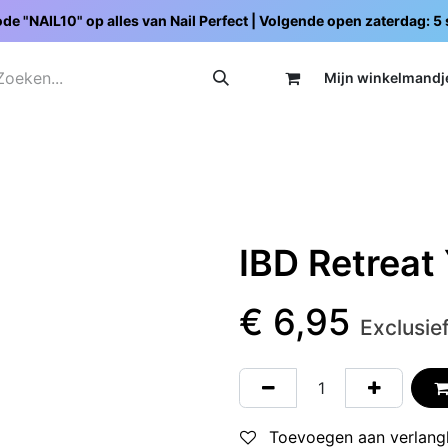
de "NAIL10" op alles van Nail Perfect | Volgende open zaterdag: 
Mijn wi
nkelmandj
Promoties
Opleidingen
Schoolpakketten
C
IBD Retreat
€
6,95
Exclusie
Toevoegen aan verlangl