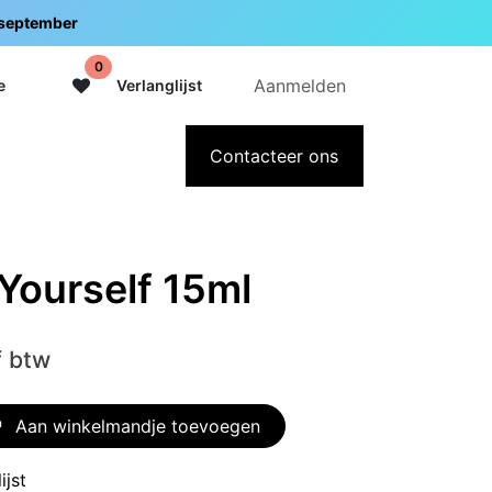
5 september
0
Aanmelden
e
Verlanglijst
adeaubon
Over Intermedi
Contacteer ons
 Yourself 15ml
f btw
Aan winkelmandje toevoegen
ijst