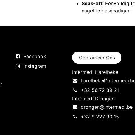
Soak-off:
Eenvoudig te
nagel te beschadigen.
Volg ons
Neem contact op
Facebook
Contacteer Ons
Instagram
Intermedi Harelbeke
harelbeke@intermedi.b
r
+32 56 72 89 21
Intermedi Drongen
drongen@intermedi.be
+32 9 227 90 15