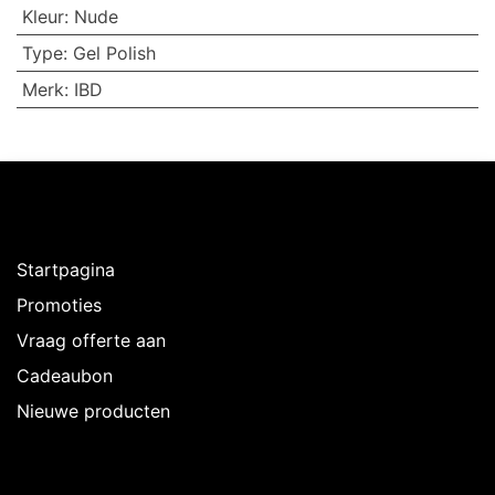
Kleur
:
Nude
Type
:
Gel Polish
Merk
:
IBD
Ontdekken
Startpagina
Promoties
Vraag offerte aan
Cadeaubon
Nieuwe producten
Over Intermedi