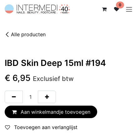
Overslaan naar inhoud
0
Alle producten
IBD Skin Deep 15ml #194
€
6,95
Exclusief btw
Aan winkelmandje toevoegen
Toevoegen aan verlanglijst