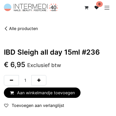
Overslaan naar inhoud
0
Alle producten
IBD Sleigh all day 15ml #236
€
6,95
Exclusief btw
Aan winkelmandje toevoegen
Toevoegen aan verlanglijst