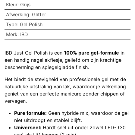
Kleur
:
Grijs
Afwerking
:
Glitter
Type
:
Gel Polish
Merk
:
IBD
IBD Just Gel Polish is een
100% pure gel-formule
in
een handig nagellakflesje, geliefd om zijn krachtige
bescherming en spiegelgladde finish.
Het biedt de stevigheid van professionele gel met de
natuurlijke uitstraling van lak, waardoor je wekenlang
geniet van een perfecte manicure zonder chippen of
vervagen.
Pure formule:
Geen hybride mix, waardoor de gel
niet uitdroogt en stabiel blijft.
Universeel:
Hardt snel uit onder zowel LED- (30
sec) als UV-lampen (2 min).