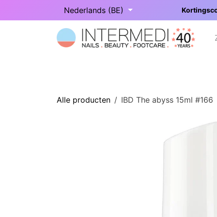
Overslaan naar inhoud
Nederlands (BE)
Kortingsco
Startpagina
Onze categorieën
Alle producten
IBD The abyss 15ml #166