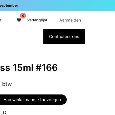
5 september
0
Aanmelden
e
Verlanglijst
adeaubon
Over Intermedi
Contacteer ons
ss 15ml #166
f btw
Aan winkelmandje toevoegen
ijst