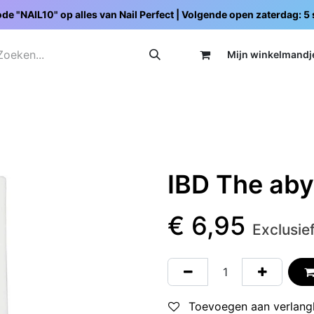
de "NAIL10" op alles van Nail Perfect | Volgende open zaterdag: 
Mijn wi
nkelmandj
Promoties
Opleidingen
Schoolpakketten
C
IBD The aby
€
6,95
Exclusie
Toevoegen aan verlangl