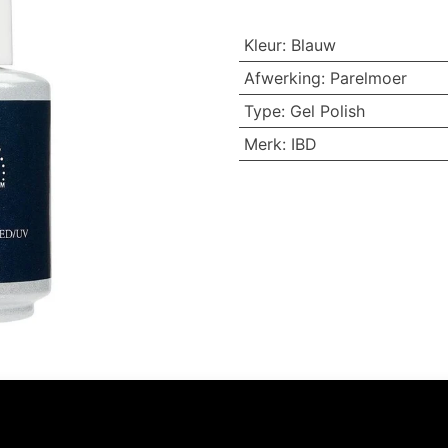
Kleur
:
Blauw
Afwerking
:
Parelmoer
Type
:
Gel Polish
Merk
:
IBD
Volg ons
Neem contact op