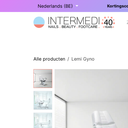
Overslaan naar inhoud
Nederlands (BE)
Kortingsco
Startpagina
Onze categorieën
Alle producten
Lemi Gyno