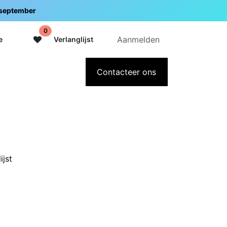
5 september
0
Aanmelden
e
Verlanglijst
adeaubon
Over Intermedi
Contacteer ons
ijst