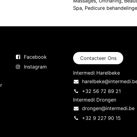
Massages, Ontharing, Beaut
Spa, Pedicure behandelinge
Volg ons
Neem contact op
Facebook
Contacteer Ons
Instagram
Intermedi Harelbeke
harelbeke@intermedi.b
r
+32 56 72 89 21
Intermedi Drongen
drongen@intermedi.be
+32 9 227 90 15