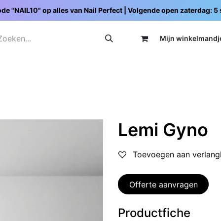
de "NAIL10" op alles van Nail Perfect | Volgende open zaterdag: 
Mijn wi
nkelmandj
Promoties
Opleidingen
Schoolpakketten
C
Lemi Gyno
Toevoegen aan verlangl
Offerte aanvragen
Productfiche