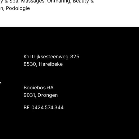
y & Spa, Massages, Ontharing, Beauty &
n, Podologie
Intermedi Harelbeke
Kortrijksesteenweg 325
8530, Harelbeke
Intermedi Drongen
e
Booiebos 6A
9031, Drongen
BE 0424.574.344