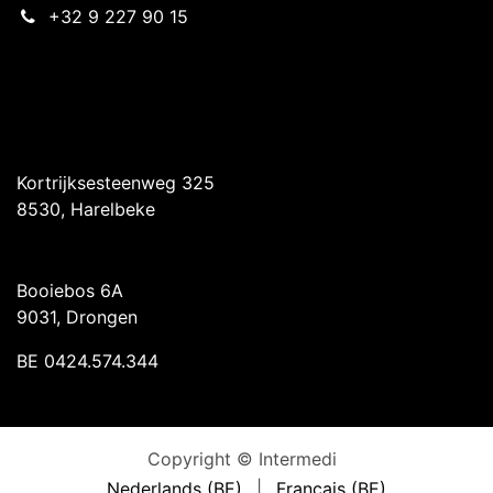
+32 9 227 90 15
Intermedi Harelbeke
Kortrijksesteenweg 325
8530, Harelbeke
Intermedi Drongen
Booiebos 6A
9031, Drongen
BE 0424.574.344
Copyright © Intermedi
Nederlands (BE)
|
Français (BE)