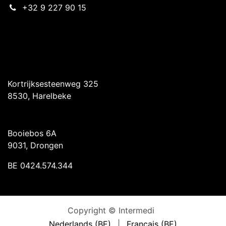
+32 9 227 90 15
Intermedi Harelbeke
Kortrijksesteenweg 325
8530, Harelbeke
Intermedi Drongen
Booiebos 6A
9031, Drongen
BE 0424.574.344
Copyright © Intermedi
Nederlands (BE)
|
Français (BE)